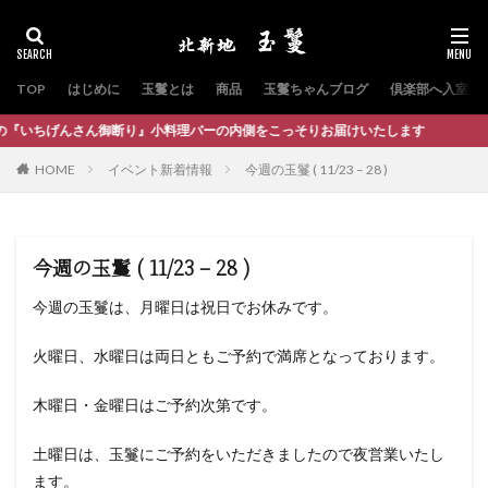
TOP
はじめに
玉鬘とは
商品
玉鬘ちゃんブログ
倶楽部へ入室
ん御断り』小料理バーの内側をこっそりお届けいたします
HOME
イベント新着情報
今週の玉鬘 ( 11/23 – 28 )
今週の玉鬘 ( 11/23 – 28 )
今週の玉鬘は、月曜日は祝日でお休みです。
火曜日、水曜日は両日ともご予約で満席となっております。
木曜日・金曜日はご予約次第です。
土曜日は、玉鬘にご予約をいただきましたので夜営業いたし
ます。