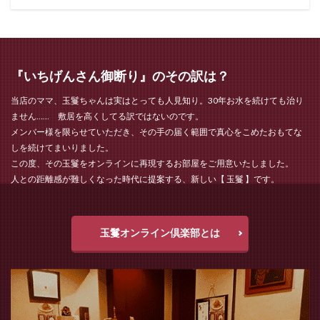
『いちげんさん御断り』のその訳は？
当店のママ、玉鬘ちゃんは実はとっても人見知り。30年お水を続けても治り
ません…… 敷居を高くしてる訳ではないのです。
メンバー様を限らせていただき、その手の届く範囲で真心をこめたおもてな
しを続けてまいりました。
この度、その玉鬘をオンラインに再現するお部屋をご用意いたしました。
人との距離感が難しくなった時代に提案する、新しい【 玉鬘 】です。
玉鬘オンライン倶楽部とは