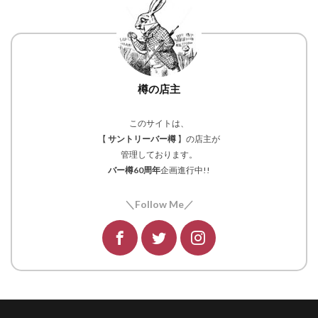
樽の店主
このサイトは、
【
サントリーバー樽
】の店主が
管理しております。
バー樽60周年
企画進行中!!
＼Follow Me／