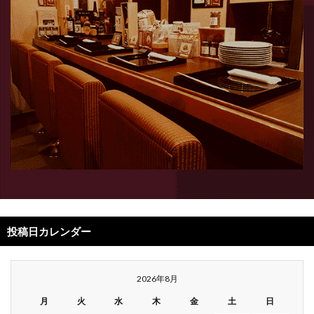
投稿日カレンダー
2026年8月
月
火
水
木
金
土
日