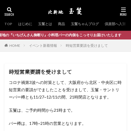
TOP
はじめに
玉鬘とは
商品
玉鬘ちゃんブログ
倶楽部へ入室
の『いちげんさん御断り』小料理バーの内側をこっそりお届けいたします
HOME
イベント新着情報
時短営業要請を受けまして
時短営業要請を受けまして
コロナ禍第3波への対策として、大阪府から北区・中央区に時
短営業の要請がでましたことを受けまして、玉鬘・サントリ
ーバー樽とも11/27~12/11の間、21時閉店となります。
玉鬘は、ご予約時間から21時まで。
バー樽は、17時~21時の営業となります。