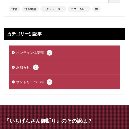
地酒
地産地消
ラグジュアリー
バターカレー
樽
カテゴリー別記事
オンライン倶楽部
9
お知らせ
5
サントリーバー樽
9
『いちげんさん御断り』のその訳は？