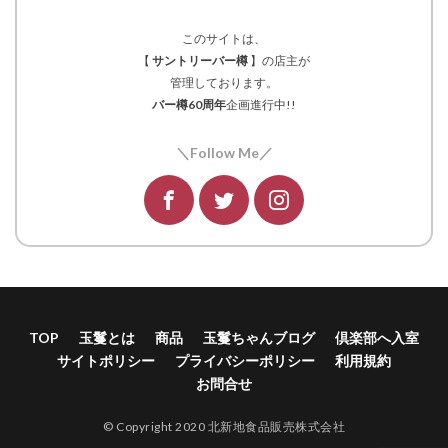
このサイトは、
【
サントリーバー樽
】の店主が
管理しております。
バー樽60周年
企画進行中!!
＼Follow Me／
TOP
玉鬘とは
商品
玉鬘ちゃんブログ
倶楽部へ入室
サイトポリシー
プライバシーポリシー
利用規約
お問合せ
© Copyright 2020 北新地食品販売株式会社