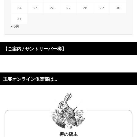
24
25
26
27
28
29
30
31
« 8月
【ご案内 / サントリーバー樽】
玉鬘オンライン倶楽部は…
樽の店主