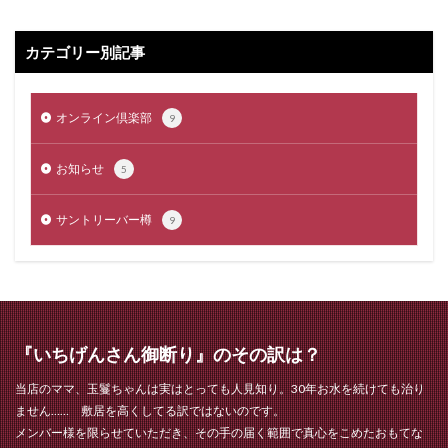
カテゴリー別記事
オンライン倶楽部
9
お知らせ
5
サントリーバー樽
9
『いちげんさん御断り』のその訳は？
当店のママ、玉鬘ちゃんは実はとっても人見知り。30年お水を続けても治り
ません…… 敷居を高くしてる訳ではないのです。
メンバー様を限らせていただき、その手の届く範囲で真心をこめたおもてな