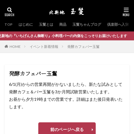
TOP
はじめに
玉鬘とは
商品
玉鬘ちゃんブログ
倶楽部へ入室
地の『いちげんさん御断り』小料理バーの内側をこっそりお届けいたします
HOME
イベント新着情報
発酵カフェバー玉鬘
発酵カフェバー玉鬘
6/1(月)からの営業再開がかないましたら、新たな試みとして
発酵カフェ＆バー玉鬘を3か月間試験営業いたします。
お昼から夕方19時までの営業です。詳細はまた後日発表いた
します。
前のページへ戻る