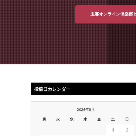
玉鬘オンライン倶楽部
投稿日カレンダー
2026年8月
月
火
水
木
金
土
日
1
2