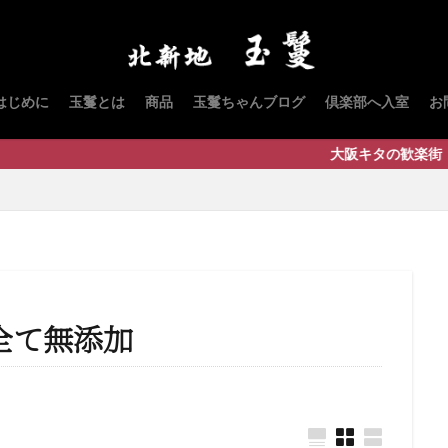
はじめに
玉鬘とは
商品
玉鬘ちゃんブログ
倶楽部へ入室
お
大阪キタの歓楽街・北新地の『いち
全て無添加