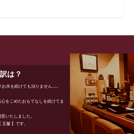
訳は？
0年お水を続けても治りません……
真心をこめたおもてなしを続けてま
用意いたしました。
 玉鬘 】です。