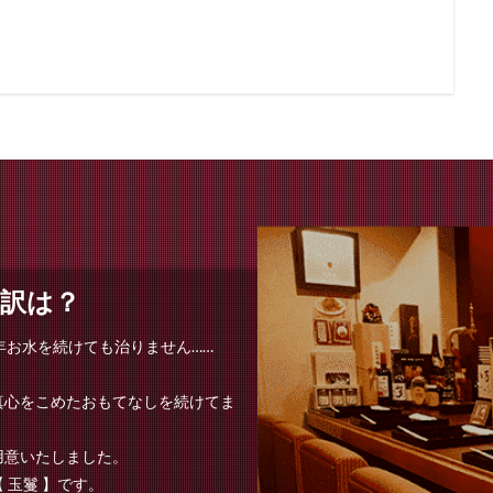
訳は？
0年お水を続けても治りません……
真心をこめたおもてなしを続けてま
用意いたしました。
 玉鬘 】です。