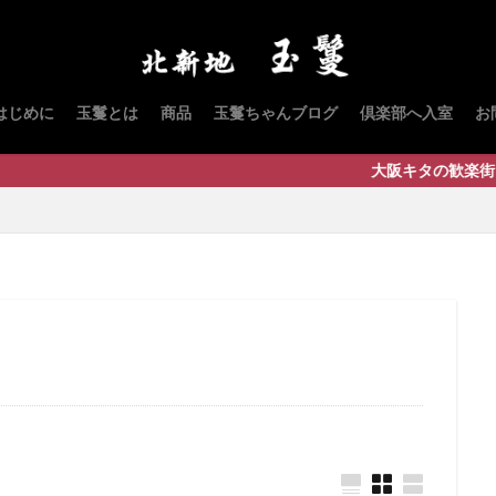
はじめに
玉鬘とは
商品
玉鬘ちゃんブログ
倶楽部へ入室
お
大阪キタの歓楽街・北新地の『いち