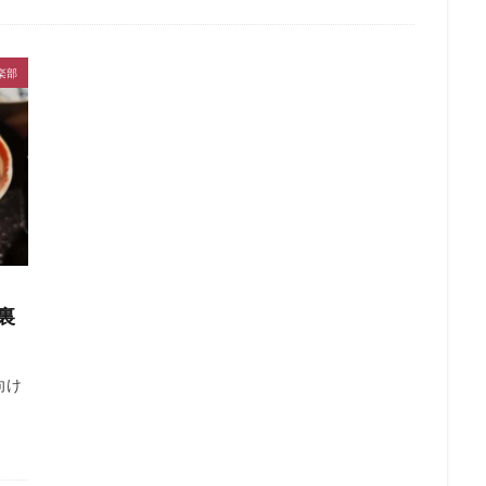
楽部
裏
向け