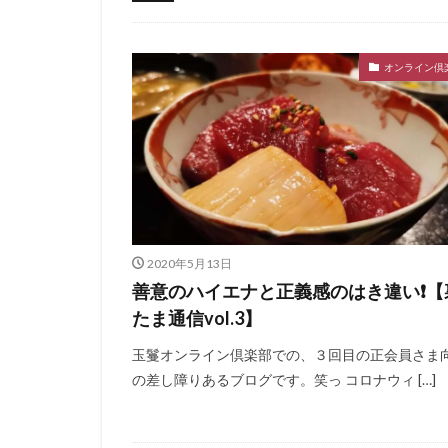
オンライン倶楽部
オンライン倶
2020年5月13日
善意のハイエナと正義感のはき違い❗️【
たま通信vol.3】
玉鬘オンライン倶楽部での、３回目の正会員さま
の差し障りあるブログです。笑っ コロナウィ […]