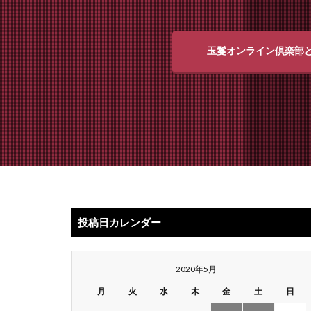
玉鬘オンライン倶楽部
投稿日カレンダー
2020年5月
月
火
水
木
金
土
日