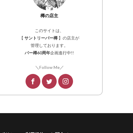
樽の店主
このサイトは、
【
サントリーバー樽
】の店主が
管理しております。
バー樽60周年
企画進行中!!
＼Follow Me／