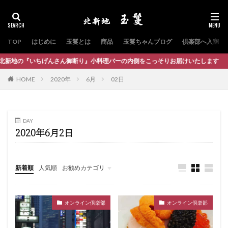
TOP
はじめに
玉鬘とは
商品
玉鬘ちゃんブログ
倶楽部へ入室
げんさん御断り』小料理バーの内側をこっそりお届けいたします
HOME
2020年
6月
02日
DAY
2020年6月2日
新着順
人気順
お勧めカテゴリ
オンライン倶楽部
オンライン倶楽部
オンライン倶楽部