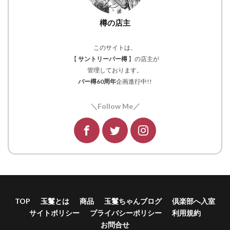
樽の店主
このサイトは、
【
サントリーバー樽
】の店主が
管理しております。
バー樽60周年
企画進行中!!
＼Follow Me／
TOP
玉鬘とは
商品
玉鬘ちゃんブログ
倶楽部へ入室
サイトポリシー
プライバシーポリシー
利用規約
お問合せ