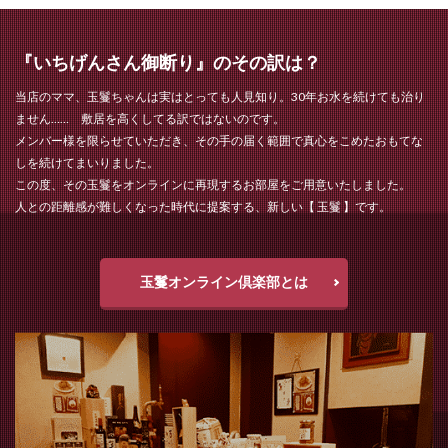
『いちげんさん御断り』のその訳は？
当店のママ、玉鬘ちゃんは実はとっても人見知り。30年お水を続けても治り
ません…… 敷居を高くしてる訳ではないのです。
メンバー様を限らせていただき、その手の届く範囲で真心をこめたおもてな
しを続けてまいりました。
この度、その玉鬘をオンラインに再現するお部屋をご用意いたしました。
人との距離感が難しくなった時代に提案する、新しい【 玉鬘 】です。
玉鬘オンライン倶楽部とは