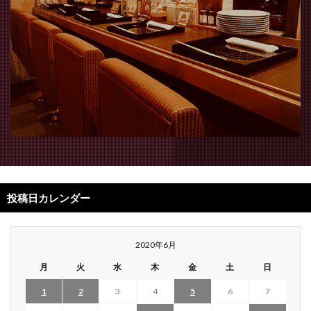
投稿日カレンダー
2020年6月
月
火
水
木
金
土
日
1
2
3
4
5
6
7