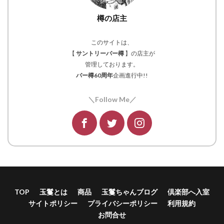
樽の店主
このサイトは、
【
サントリーバー樽
】の店主が
管理しております。
バー樽60周年
企画進行中!!
＼Follow Me／
TOP
玉鬘とは
商品
玉鬘ちゃんブログ
倶楽部へ入室
サイトポリシー
プライバシーポリシー
利用規約
お問合せ