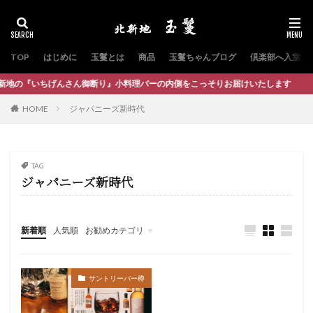
TOP
はじめに
玉鬘とは
商品
玉鬘ちゃんブログ
倶楽部へ入室
の『いちげんさん御断り』小料理バーの内側をこっそりお届けいたします
HOME
ジャパニーズ新時代
TAG
ジャパニーズ新時代
新着順
人気順
お勧めカテゴリ
オンライン倶楽部
サントリーバー樽