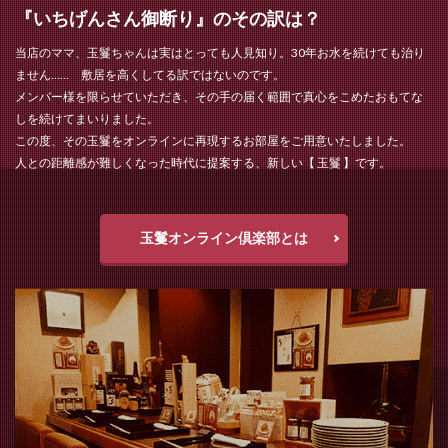
『いちげんさん御断り』のその訳は？
当店のママ、玉鬘ちゃんは実はとっても人見知り。30年お水を続けても治り
ません…… 敷居を高くしてる訳ではないのです。
メンバー様を限らせていただき、その手の届く範囲で真心をこめたおもてな
しを続けてまいりました。
この度、その玉鬘をオンラインに再現するお部屋をご用意いたしました。
人との距離感が難しくなった時代に提案する、新しい【 玉鬘 】です。
玉鬘オンライン倶楽部とは