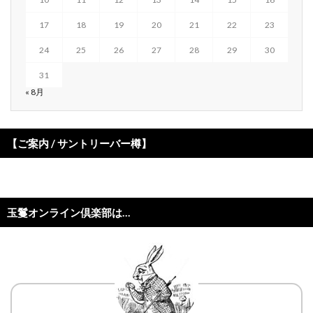
17
18
19
20
21
22
23
24
25
26
27
28
29
30
31
« 8月
【ご案内 / サントリーバー樽】
玉鬘オンライン倶楽部は…