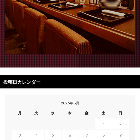
投稿日カレンダー
2026年8月
月
火
水
木
金
土
日
1
2
3
4
5
6
7
8
9