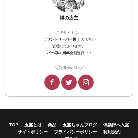
樽の店主
このサイトは、
【
サントリーバー樽
】の店主が
管理しております。
バー樽60周年
企画進行中!!
＼Follow Me／
TOP
玉鬘とは
商品
玉鬘ちゃんブログ
倶楽部へ入室
サイトポリシー
プライバシーポリシー
利用規約