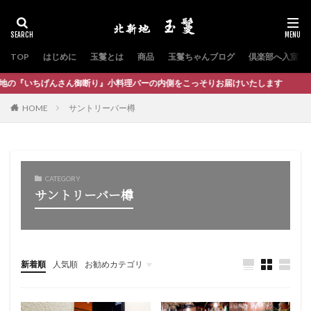
TOP
はじめに
玉鬘とは
商品
玉鬘ちゃんブログ
倶楽部へ入室
さん御断り』小料理バーの内側をこっそりお届けいたします
HOME
サントリーバー樽
CATEGORY
サントリーバー樽
新着順
人気順
お勧めカテゴリ
オンライン倶楽部