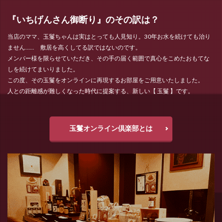
『いちげんさん御断り』のその訳は？
当店のママ、玉鬘ちゃんは実はとっても人見知り。30年お水を続けても治り
ません…… 敷居を高くしてる訳ではないのです。
メンバー様を限らせていただき、その手の届く範囲で真心をこめたおもてな
しを続けてまいりました。
この度、その玉鬘をオンラインに再現するお部屋をご用意いたしました。
人との距離感が難しくなった時代に提案する、新しい【 玉鬘 】です。
玉鬘オンライン倶楽部とは