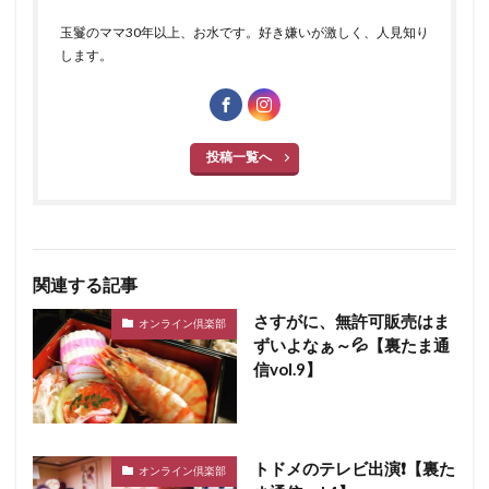
玉鬘のママ30年以上、お水です。好き嫌いが激しく、人見知り
します。
投稿一覧へ
関連する記事
さすがに、無許可販売はま
オンライン倶楽部
ずいよなぁ～💦【裏たま通
信vol.9】
トドメのテレビ出演❗️【裏た
オンライン倶楽部