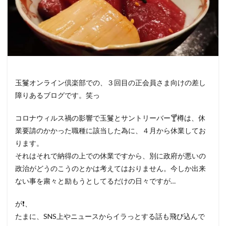
玉鬘オンライン倶楽部での、３回目の正会員さま向けの差し
障りあるブログです。笑っ
コロナウィルス禍の影響で玉鬘とサントリーバー🍸️樽は、休
業要請のかかった職種に該当した為に、４月から休業してお
ります。
それはそれで納得の上での休業ですから、別に政府が悪いの
政治がどうのこうのとかは考えてはおりません。今しか出来
ない事を粛々と励もうとしてるだけの日々ですが…
が❗️、
たまに、SNS上やニュースからイラっとする話も飛び込んで