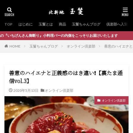
TOP
はじめに
玉鬘とは
商品
玉鬘ちゃんブログ
倶楽部へ入室
御断り』小料理バーの内側をこっそりお届けいたします
HOME
玉鬘ちゃんブログ
オンライン倶楽部
善意のハイエナと正
善意のハイエナと正義感のはき違い❗️【裏たま通
信vol.3】
2020年5月13日
オンライン倶楽部
オンライン倶楽部