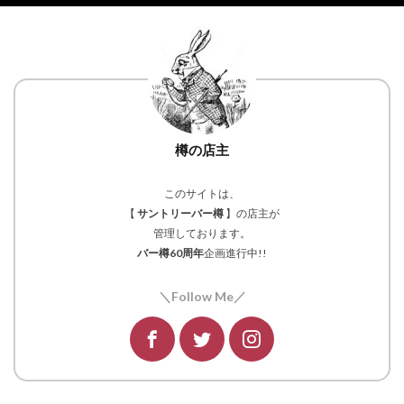
樽の店主
このサイトは、
【
サントリーバー樽
】の店主が
管理しております。
バー樽60周年
企画進行中!!
＼Follow Me／