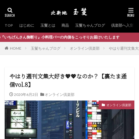
TOP
はじめに
玉鬘とは
商品
玉鬘ちゃんブログ
倶楽部へ入室
御断り』小料理バーの内側をこっそりお届けいたします
HOME
玉鬘ちゃんブログ
オンライン倶楽部
やはり週刊文集大好
やはり週刊文集大好き💖💖なのか？【裏たま通
信vol.8】
2020年6月2日
オンライン倶楽部
オンライン倶楽部