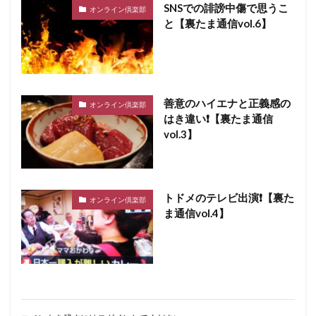
SNSでの誹謗中傷で思うこ
オンライン倶楽部
と【裏たま通信vol.6】
善意のハイエナと正義感の
オンライン倶楽部
はき違い❗️【裏たま通信
vol.3】
トドメのテレビ出演❗️【裏た
オンライン倶楽部
ま通信vol.4】