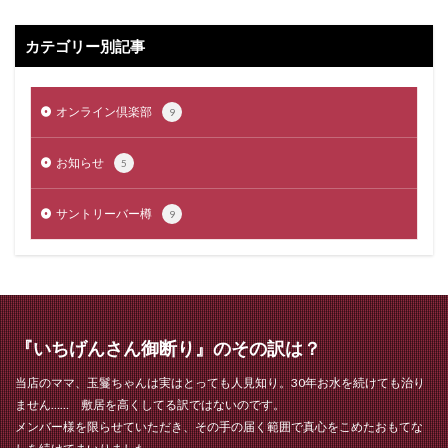
カテゴリー別記事
オンライン倶楽部
9
お知らせ
5
サントリーバー樽
9
『いちげんさん御断り』のその訳は？
当店のママ、玉鬘ちゃんは実はとっても人見知り。30年お水を続けても治り
ません…… 敷居を高くしてる訳ではないのです。
メンバー様を限らせていただき、その手の届く範囲で真心をこめたおもてな